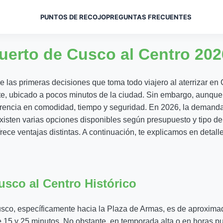
PUNTOS DE RECOJO
PREGUNTAS FRECUENTES
uerto de Cusco al Centro 202
de las primeras decisiones que toma todo viajero al aterrizar en
te
, ubicado a pocos minutos de la ciudad. Sin embargo, aunque l
encia en comodidad, tiempo y seguridad. En 2026, la demanda t
 Existen varias opciones disponibles según presupuesto y tipo de
ofrece ventajas distintas. A continuación, te explicamos en detal
usco al Centro Histórico
 Cusco, específicamente hacia la Plaza de Armas, es de aproxim
re 15 y 25 minutos. No obstante, en temporada alta o en horas 