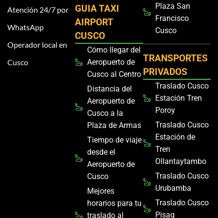
Plaza San
GUIA TAXI
Atención 24/7 por
Francisco
AIRPORT
WhatsApp
Cusco
CUSCO
Operador local en
Cómo llegar del
TRANSPORTES
Cusco
Aeropuerto de
PRIVADOS
Cusco al Centro
Traslado Cusco
Distancia del
Estación Tren
Aeropuerto de
Poroy
Cusco a la
Traslado Cusco
Plaza de Armas
Estación de
Tiempo de viaje
Tren
desde el
Ollantaytambo
Aeropuerto de
Traslado Cusco
Cusco
Urubamba
Mejores
Traslado Cusco
horarios para tu
Pisaq
traslado al