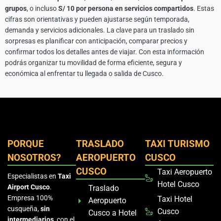
grupos
, o incluso
S/ 10 por persona en servicios compartidos
. Estas
cifras son orientativas y pueden ajustarse según temporada,
demanda y servicios adicionales. La clave para un traslado sin
sorpresas es planificar con anticipación, comparar precios y
confirmar todos los detalles antes de viajar. Con esta información
podrás organizar tu movilidad de forma eficiente, segura y
económica al enfrentar tu llegada o salida de Cusco.
PORQUE
TRASLADO
TAXI TURISMO
NOSOTROS?
AEROPUERTO
CUSCO
CUSCO
Taxi Aeropuerto
Especialistas en
Taxi
Hotel Cusco
Airport Cusco
.
Traslado
Empresa 100%
Taxi Hotel
Aeropuerto
cusqueña,
sin
Cusco
Cusco a Hotel
intermediarios
, con el