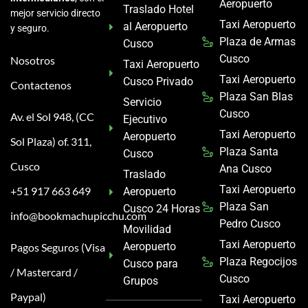
Aeropuerto
Traslado Hotel
mejor servicio directo
Taxi Aeropuerto
al Aeropuerto
y seguro.
Plaza de Armas
Cusco
Cusco
Nosotros
Taxi Aeropuerto
Taxi Aeropuerto
Cusco Privado
Contactenos
Plaza San Blas
Servicio
Cusco
Av. el Sol 948, (CC
Ejecutivo
Taxi Aeropuerto
Aeropuerto
Sol Plaza) of. 311,
Plaza Santa
Cusco
Cusco
Ana Cusco
Traslado
Taxi Aeropuerto
+51 917 663 649
Aeropuerto
Plaza San
Cusco 24 Horas
info@bookmachupicchu.com
Pedro Cusco
Movilidad
Taxi Aeropuerto
Aeropuerto
Pagos Seguros (Visa
Plaza Regocijos
Cusco para
/ Mastercard /
Cusco
Grupos
Paypal)
Taxi Aeropuerto