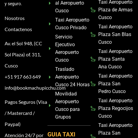
Taxi Aeropuerto
al Aeropuerto
y seguro.
Plaza de Armas
Cusco
Cusco
Nosotros
Taxi Aeropuerto
Taxi Aeropuerto
Cusco Privado
Contactenos
Plaza San Blas
Servicio
Cusco
Av. el Sol 948, (CC
Ejecutivo
Taxi Aeropuerto
Aeropuerto
Sol Plaza) of. 311,
Plaza Santa
Cusco
Cusco
Ana Cusco
Traslado
Taxi Aeropuerto
+51 917 663 649
Aeropuerto
Plaza San
Cusco 24 Horas
info@bookmachupicchu.com
Pedro Cusco
Movilidad
Taxi Aeropuerto
Aeropuerto
Pagos Seguros (Visa
Plaza Regocijos
Cusco para
/ Mastercard /
Cusco
Grupos
Paypal)
Taxi Aeropuerto
Plaza San
GUIA TAXI
Atención 24/7 por