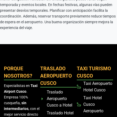
temporada y eventos locales. En fechas festivas, algunas vías pueden
presentar desvíos temporales. Planificar con anticipación facilita la
coordinación. Además, reservar transporte previamente reduce tiempos
de espera en el aeropuerto. Una buena organización siempre mejora la
experiencia del viaje.
PORQUE
TRASLADO
TAXI TURISMO
NOSOTROS?
AEROPUERTO
CUSCO
CUSCO
Taxi Aeropuerto
Especialistas en
Taxi
Hotel Cusco
Airport Cusco
.
Traslado
Empresa 100%
Taxi Hotel
Aeropuerto
cusqueña,
sin
Cusco
Cusco a Hotel
intermediarios
, con el
Aeropuerto
Traslado Hotel
mejor servicio directo