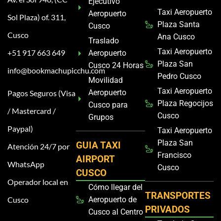
Ejecutivo
Taxi Aeropuerto
Aeropuerto
Sol Plaza) of. 311,
Plaza Santa
Cusco
Cusco
Ana Cusco
Traslado
Taxi Aeropuerto
+51 917 663 649
Aeropuerto
Plaza San
Cusco 24 Horas
info@bookmachupicchu.com
Pedro Cusco
Movilidad
Taxi Aeropuerto
Aeropuerto
Pagos Seguros (Visa
Plaza Regocijos
Cusco para
/ Mastercard /
Cusco
Grupos
Paypal)
Taxi Aeropuerto
Plaza San
GUIA TAXI
Atención 24/7 por
Francisco
AIRPORT
WhatsApp
Cusco
CUSCO
Operador local en
Cómo llegar del
TRANSPORTES
Cusco
Aeropuerto de
PRIVADOS
Cusco al Centro