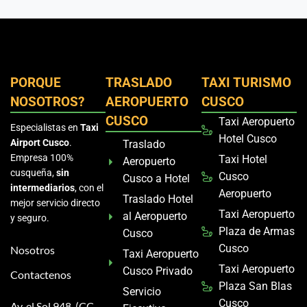
PORQUE
TRASLADO
TAXI TURISMO
NOSOTROS?
AEROPUERTO
CUSCO
CUSCO
Taxi Aeropuerto
Especialistas en
Taxi
Hotel Cusco
Airport Cusco
.
Traslado
Empresa 100%
Taxi Hotel
Aeropuerto
cusqueña,
sin
Cusco
Cusco a Hotel
intermediarios
, con el
Aeropuerto
Traslado Hotel
mejor servicio directo
Taxi Aeropuerto
al Aeropuerto
y seguro.
Plaza de Armas
Cusco
Cusco
Nosotros
Taxi Aeropuerto
Taxi Aeropuerto
Cusco Privado
Contactenos
Plaza San Blas
Servicio
Cusco
Av. el Sol 948, (CC