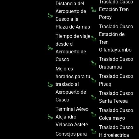
Traslado Cusco
Distancia del
Estación Tren
Aeropuerto de
Poroy
Cusco a la
Traslado Cusco
Plaza de Armas
Estación de
Tiempo de viaje
Tren
desde el
Ollantaytambo
Aeropuerto de
Traslado Cusco
Cusco
Urubamba
Mejores
Traslado Cusco
horarios para tu
Pisaq
traslado al
Aeropuerto de
Traslado Cusco
Cusco
Santa Teresa
Terminal Aéreo
Traslado Cusco
Alejandro
Colcalmayo
Velasco Astete
Traslado Cusco
Consejos para
Hidroelectrica