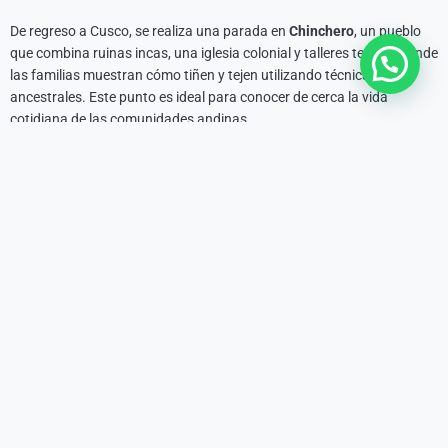
De regreso a Cusco, se realiza una parada en
Chinchero
, un pueblo
que combina ruinas incas, una iglesia colonial y talleres textiles donde
las familias muestran cómo tiñen y tejen utilizando técnicas
ancestrales. Este punto es ideal para conocer de cerca la vida
cotidiana de las comunidades andinas.
Regreso al anochecer
Después de una jornada llena de cultura e historia, el retorno a Cusco
está programado para la tarde, llegando alrededor de las 18:30 o
19:00 horas. Durante el trayecto, la luz del atardecer ilumina los valles
y montañas, ofreciendo un cierre perfecto a esta experiencia única.
Qué incluye este tour
La
Excursión al Valle Sagrado de los Incas
está diseñada para que el
viajero disfrute de principio a fin sin preocuparse por la logística. El