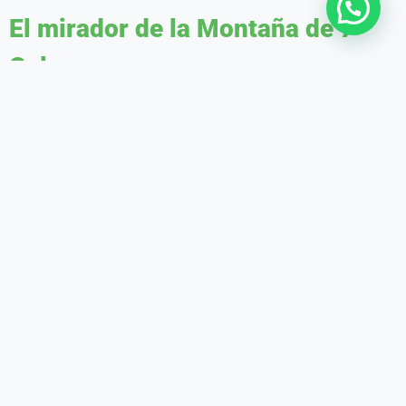
El mirador de la Montaña de 7
Colores
Una vez en la cima, a más de 5,000 metros sobre el nivel del mar, se
contempla la sorprendente
Montaña de Colores
, un espectáculo
natural único en el mundo. Los visitantes cuentan con tiempo libre
para explorar el mirador, tomar fotografías y disfrutar del paisaje con
tranquilidad.
Almuerzo buffet en Cusipata
Al finalizar la caminata y retornar a Pampachiri, el transporte lleva de
regreso a Cusipata. Allí se sirve un
almuerzo buffet
variado, con
opciones de la cocina tradicional cusqueña e ingredientes locales. Es
el momento perfecto para compartir impresiones con otros viajeros y
descansar antes del retorno.